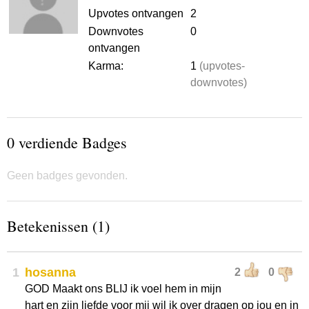
Upvotes ontvangen
2
Downvotes
0
ontvangen
Karma:
1
(upvotes-
downvotes)
0 verdiende Badges
Geen badges gevonden.
Betekenissen (1)
1
hosanna
2
0
GOD Maakt ons BLIJ ik voel hem in mijn
hart en zijn liefde voor mij wil ik over dragen op jou en in