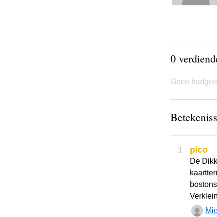
0 verdien
Geen badges
Betekeniss
1
pico
De Dikk
kaartter
bostonsp
Verklei
Mi