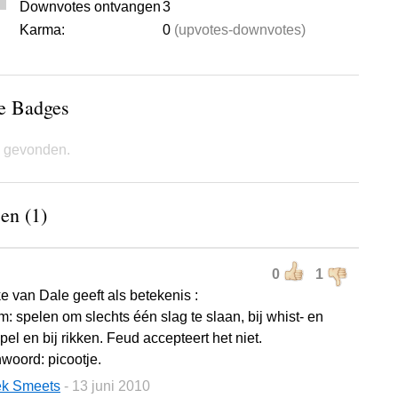
Downvotes ontvangen
3
Karma:
0
(upvotes-downvotes)
de Badges
 gevonden.
en (1)
0
1
e van Dale geeft als betekenis :
m: spelen om slechts één slag te slaan, bij whist- en
el en bij rikken. Feud accepteert het niet.
nwoord: picootje.
ek Smeets
- 13 juni 2010