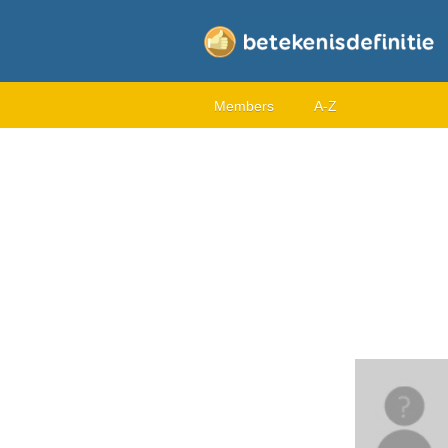
Members
A-Z