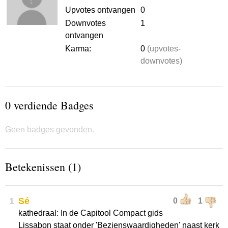
Upvotes ontvangen
0
Downvotes
1
ontvangen
Karma:
0
(upvotes-
downvotes)
0 verdiende Badges
Geen badges gevonden.
Betekenissen (1)
1
Sé
0
1
kathedraal: In de Capitool Compact gids
Lissabon staat onder 'Bezienswaardigheden' naast kerk