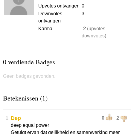
Upvotes ontvangen
0
Downvotes
3
ontvangen
Karma:
-2
(upvotes-
downvotes)
0 verdiende Badges
Geen badges gevonden.
Betekenissen (1)
1
Dep
0
2
deep equal power
Getuigt ervan dat gelijkheid en samenwerking meer