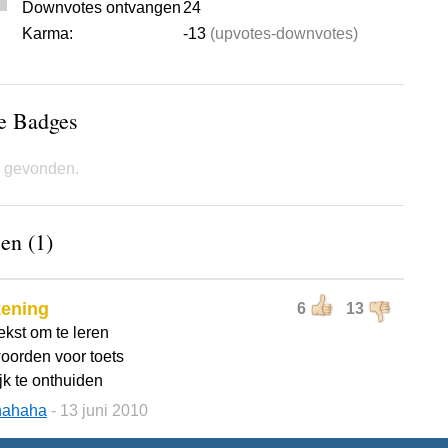
Downvotes ontvangen
24
Karma:
-13
(upvotes-downvotes)
de Badges
 gevonden.
en (1)
kening
6
13
ekst om te leren
oorden voor toets
jk te onthuiden
hahaha
- 13 juni 2010