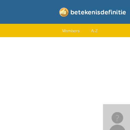
Members
A-Z