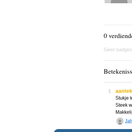
0 verdien
Geen badges
Betekeniss
1
aante
Stukje t
Steek w
Makkeli
Ja