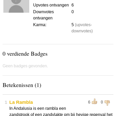
Upvotes ontvangen
6
Downvotes
0
ontvangen
Karma:
5
(upvotes-
downvotes)
0 verdiende Badges
Geen badges gevonden.
Betekenissen (1)
1
La Rambla
6
0
In Andalusia is een rambla een
zandstrook of een zandvlakte om bij hevige regenval het