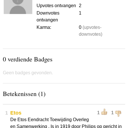
Upvotes ontvangen
2
Downvotes
1
ontvangen
Karma:
0
(upvotes-
downvotes)
0 verdiende Badges
Geen badges gevonden.
Betekenissen (1)
1
Etos
1
1
De Etos Eendracht Toewijding Overleg
en Samenwerking . Is in 1919 door Philips op gericht in