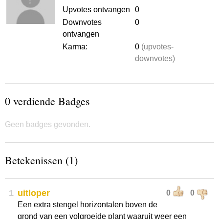
Upvotes ontvangen
0
Downvotes
0
ontvangen
Karma:
0
(upvotes-
downvotes)
0 verdiende Badges
Geen badges gevonden.
Betekenissen (1)
1
uitloper
0
0
Een extra stengel horizontalen boven de
grond van een volgroeide plant waaruit weer een