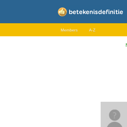
Members
A-Z