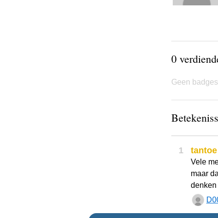
0 verdien
Geen badges
Betekeniss
1
tantoe
Vele me
maar da
denken d
D0