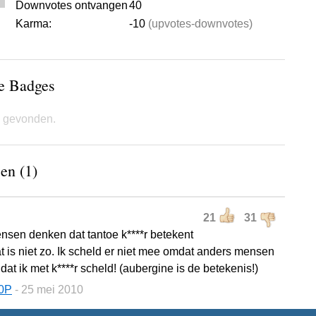
Downvotes ontvangen
40
Karma:
-10
(upvotes-downvotes)
de Badges
 gevonden.
en (1)
21
31
nsen denken dat tantoe k****r betekent
t is niet zo. Ik scheld er niet mee omdat anders mensen
at ik met k****r scheld! (aubergine is de betekenis!)
0P
- 25 mei 2010