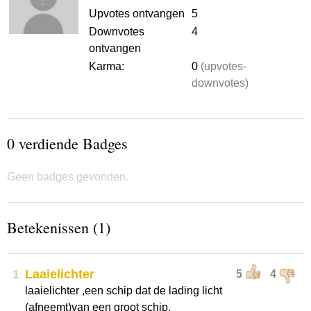
Upvotes ontvangen
5
Downvotes
4
ontvangen
Karma:
0
(upvotes-
downvotes)
0 verdiende Badges
Geen badges gevonden.
Betekenissen (1)
1
Laaielichter
5
4
laaielichter ,een schip dat de lading licht
(afneemt)van een groot schip.