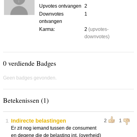
Upvotes ontvangen
2
Downvotes
1
ontvangen
Karma:
2
(upvotes-
downvotes)
0 verdiende Badges
Geen badges gevonden.
Betekenissen (1)
1
Indirecte belastingen
2
1
Er zit nog iemand tussen de consument
en degene die de belasting int. (overheid)