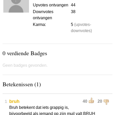
Upvotes ontvangen
44
Downvotes
38
ontvangen
Karma:
5
(upvotes-
downvotes)
0 verdiende Badges
Geen badges gevonden.
Betekenissen (1)
1
bruh
40
20
Bruh betekent dat iets grappig is,
bijvoorbeeld als iemand op zijn muil valt BRUH