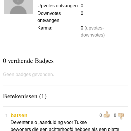
Upvotes ontvangen
0
Downvotes
0
ontvangen
Karma:
0
(upvotes-
downvotes)
0 verdiende Badges
Geen badges gevonden.
Betekenissen (1)
1
batsen
0
0
Deventer e.o ,aanduiding voor Tukse
bewoners die een achterhoofd hebben als een platte