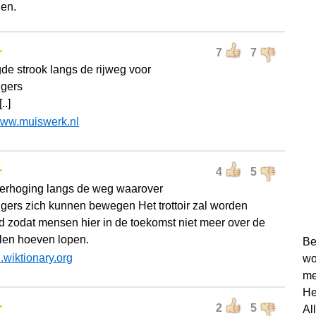
en.
r
7
7
de strook langs de rijweg voor
gers
..]
ww.muiswerk.nl
r
4
5
verhoging langs de weg waarover
gers zich kunnen bewegen Het trottoir zal worden
d zodat mensen hier in de toekomst niet meer over de
len hoeven lopen.
Be
l.wiktionary.org
wo
me
He
r
2
5
Al