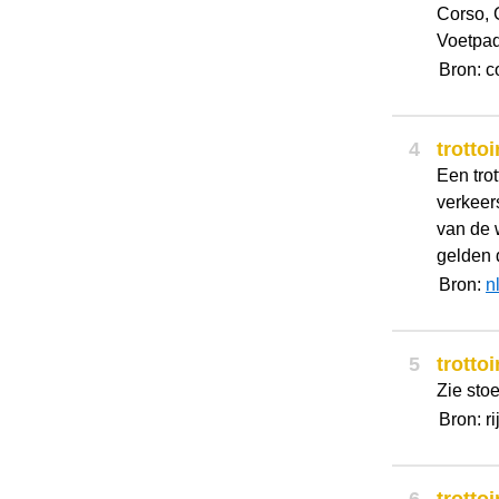
Corso, 
Voetpad
Bron: c
4
trottoi
Een trot
verkeer
van de 
gelden d
Bron:
n
5
trottoi
Zie sto
Bron: 