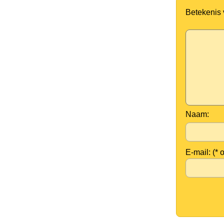
Betekenis
Naam:
E-mail: (* 