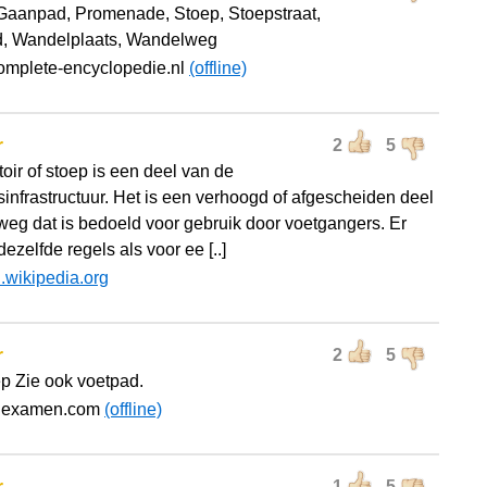
Gaanpad, Promenade, Stoep, Stoepstraat,
, Wandelplaats, Wandelweg
omplete-encyclopedie.nl
(offline)
r
2
5
toir of stoep is een deel van de
sinfrastructuur. Het is een verhoogd of afgescheiden deel
weg dat is bedoeld voor gebruik door voetgangers. Er
ezelfde regels als voor ee [..]
l.wikipedia.org
r
2
5
ep Zie ook voetpad.
rijexamen.com
(offline)
1
5