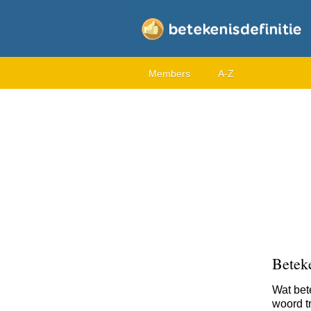
Members
A-Z
Beteke
Wat bet
woord tr