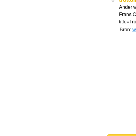
6
trottoi
Ander w
Frans O
title=Tr
Bron:
w