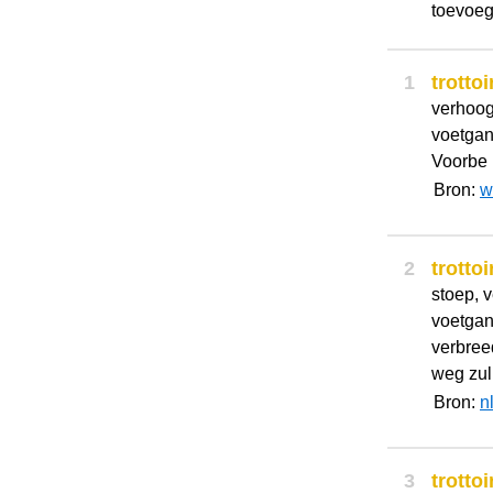
toevoeg
1
trottoi
verhoog
voetgan
Voorbe [
Bron:
w
2
trottoi
stoep, 
voetgan
verbree
weg zul
Bron:
n
3
trottoi