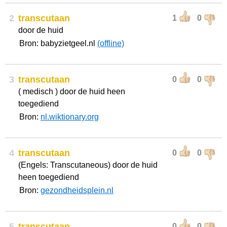
2
transcutaan
1
0
door de huid
Bron: babyzietgeel.nl
(offline)
3
transcutaan
0
0
( medisch ) door de huid heen
toegediend
Bron:
nl.wiktionary.org
4
transcutaan
0
0
(Engels: Transcutaneous) door de huid
heen toegediend
Bron:
gezondheidsplein.nl
5
transcutaan
0
0