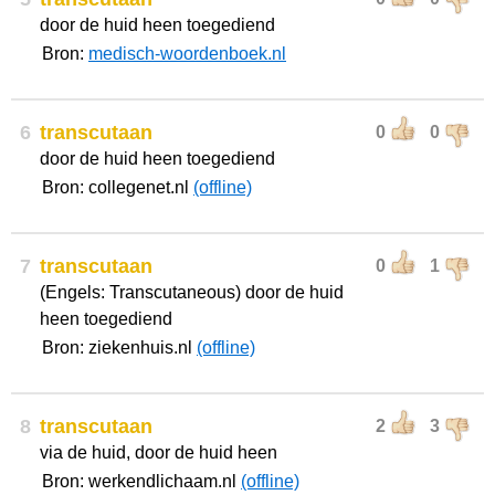
door de huid heen toegediend
Bron:
medisch-woordenboek.nl
6
transcutaan
0
0
door de huid heen toegediend
Bron: collegenet.nl
(offline)
7
transcutaan
0
1
(Engels: Transcutaneous) door de huid
heen toegediend
Bron: ziekenhuis.nl
(offline)
8
transcutaan
2
3
via de huid, door de huid heen
Bron: werkendlichaam.nl
(offline)