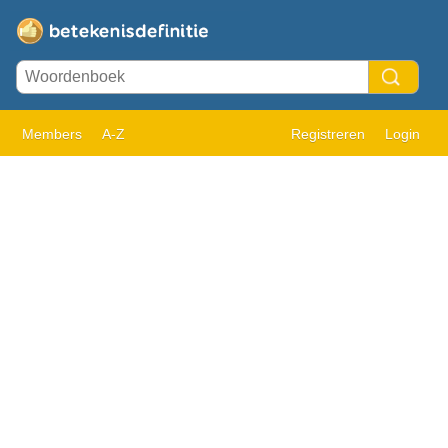
Members
A-Z
Registreren
Login