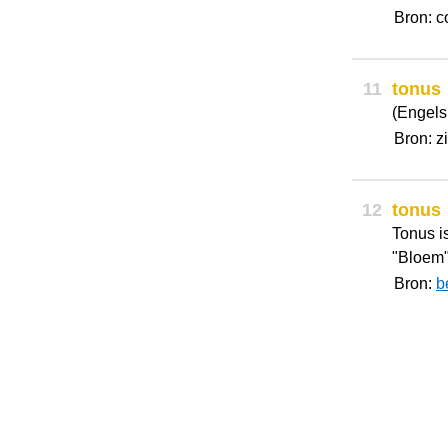
Bron: c
11
tonus
(Engels
Bron: z
12
tonus
Tonus i
"Bloem"
Bron:
b