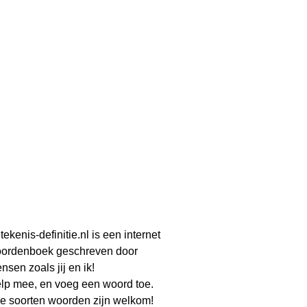
tekenis-definitie.nl is een internet
ordenboek geschreven door
nsen zoals jij en ik!
lp mee, en voeg een woord toe.
le soorten woorden zijn welkom!