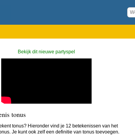
Bekijk dit nieuwe partyspel
enis tonus
ekent tonus? Hieronder vind je 12 betekenissen van het
onus. Je kunt ook zelf een definitie van tonus toevoegen.