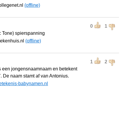
ollegenet.nl
(offline)
0
1
: Tone) spierspanning
iekenhuis.nl
(offline)
1
2
s een jongensnaamnaam en betekent
. De naam stamt af van Antonius.
etekenis-babynamen.nl