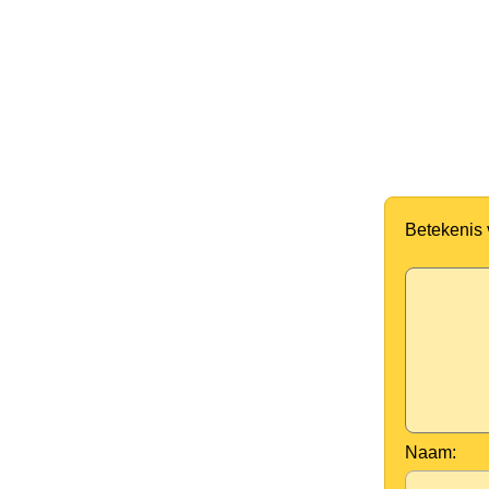
Betekenis
Naam: