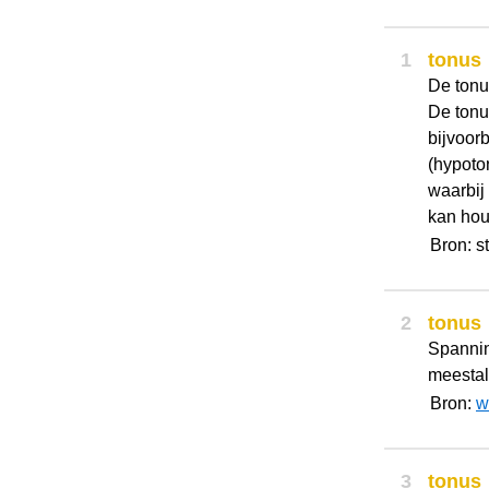
1
tonus
De tonu
De tonu
bijvoor
(hypoton
waarbij
kan hou
Bron: s
2
tonus
Spannin
meestal
Bron:
w
3
tonus