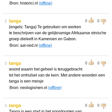
Bron: historici.nl
(offline)
2
tanga
0
0
(engels: Tanga) Te gebruiken om werken
te beschrijven van de gelijknamige Afrikaanse etnische
groep dieleeft in Kameroen en Gabon.
Bron: aat-ned.nl
(offline)
3
tanga
0
0
woord waarin het geheel is teruggebracht
tot het omhulsel van de kern. Met andere woorden een
tanga is een meisje
Bron: neologismen.nl
(offline)
4
tanga
0
0
Tanga is een stad in het noordoosten van