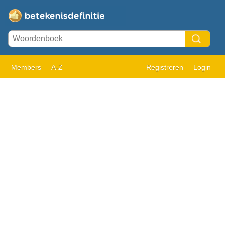
Members
A-Z
Registreren
Login