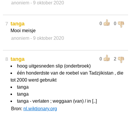
anoniem
- 9 oktober 2020
7
tanga
0
0
Mooi meisje
anoniem
- 9 oktober 2020
8
tanga
0
2
hoog uitgesneden slip (onderbroek)
één honderdste van de roebel van Tadzjikistan , die
tot 2000 werd gebruikt
tanga
tanga
tanga - verlaten ; weggaan (van) / in [..]
Bron:
nl.wiktionary.org