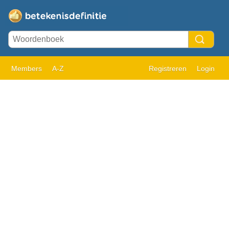
Members
A-Z
Registreren
Login