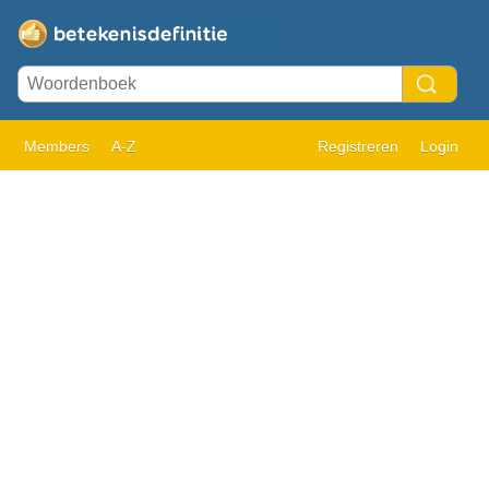
Members
A-Z
Registreren
Login