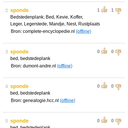
2
sponde
1
1
Bedstedenplank; Bed, Kevie, Koffer,
Leger, Legerstede, Mandje, Nest, Rustplaats
Bron: complete-encyclopedie.nl
(offline)
3
sponde
0
0
bed, bedstedeplank
Bron: dumont-andre.nl
(offline)
4
sponde
0
0
bed, bedstedeplank
Bron: genealogie.hcc.nl
(offline)
5
sponde
0
0
bed, bedstedeplank