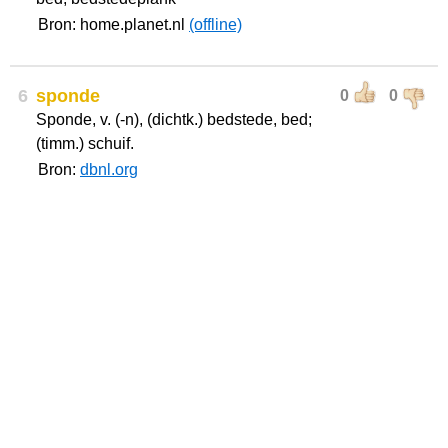
Bron: home.planet.nl
(offline)
6
sponde
0
0
Sponde, v. (-n), (dichtk.) bedstede, bed;
(timm.) schuif.
Bron:
dbnl.org