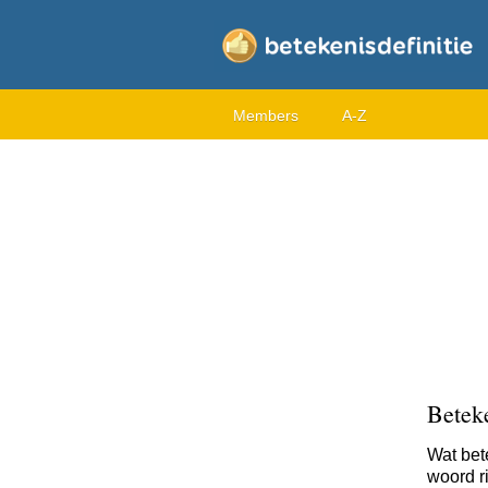
Members
A-Z
Betek
Wat bet
woord r