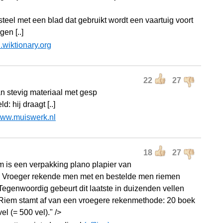
steel met een blad dat gebruikt wordt een vaartuig voort
en [..]
l.wiktionary.org
22
27
n stevig materiaal met gesp
d: hij draagt [..]
ww.muiswerk.nl
18
27
m is een verpakking plano plapier van
. Vroeger rekende men met en bestelde men riemen
 Tegenwoordig gebeurt dit laatste in duizenden vellen
 Riem stamt af van een vroegere rekenmethode: 20 boek
el (= 500 vel)." />