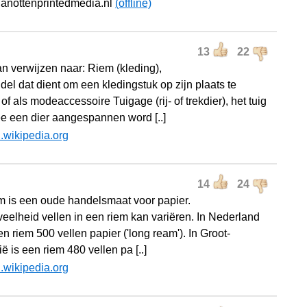
ianottenprintedmedia.nl
(offline)
13
22
n verwijzen naar: Riem (kleding),
del dat dient om een kledingstuk op zijn plaats te
f als modeaccessoire Tuigage (rij- of trekdier), het tuig
 een dier aangespannen word [..]
l.wikipedia.org
14
24
m is een oude handelsmaat voor papier.
eelheid vellen in een riem kan variëren. In Nederland
n riem 500 vellen papier ('long ream'). In Groot-
ië is een riem 480 vellen pa [..]
l.wikipedia.org