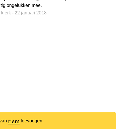
tig ongelukken mee.
 klerk
- 22 januari 2018
riem
 van
toevoegen.