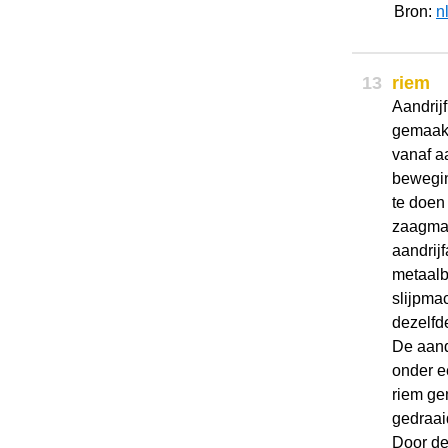
Bron:
n
13
riem
Aandrij
gemaakt
vanaf a
beweging
te doen
zaagmac
aandrij
metaalb
slijpma
dezelfd
De aand
onder e
riem ge
gedraai
Door de