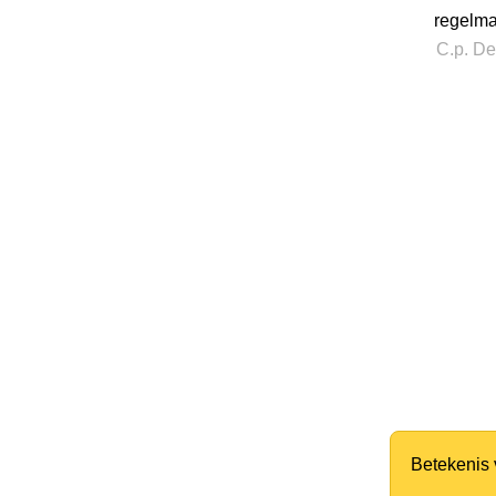
regelma
C.p. De
Betekenis