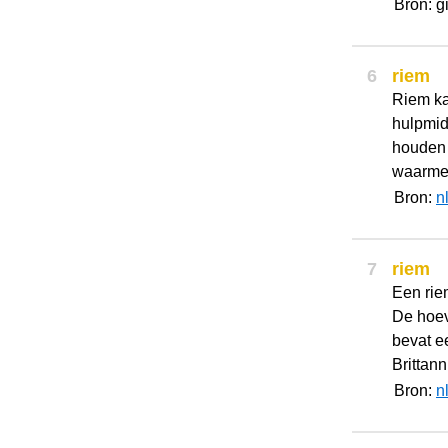
Bron: g
6
riem
Riem ka
hulpmid
houden o
waarmee
Bron:
n
7
riem
Een rie
De hoev
bevat ee
Brittann
Bron:
n