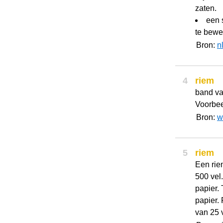
zaten.
een 
te beweg
Bron:
n
4
riem
band va
Voorbeel
Bron:
w
5
riem
Een rie
500 vel
papier.
papier.
van 25 v