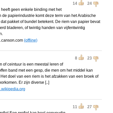
14
24
 heeft geen enkele binding met het
in de papierindustrie komt deze term van het Arabische
’ dat pakket of bundel betekent. De riem van papier bevat
erd bladeren, of twintig handen van vijfentwintig
n.
nl.canson.com
(offline)
8
23
 of ceintuur is een meestal leren of
offen band met een gesp, die men om het middel kan
 Het doel van een riem is het afzakken van een broek of
oorkomen. Er zijn diverse [..]
l.wikipedia.org
11
27
fiel Een profiel kan heel eenvoudig