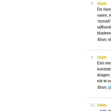
8
riem
De riem
varen, 
‘rizmah
vijfhond
bladere
Bron: 
9
riem
Een riem
kunstst
dragen.
rok te v
Bron:
n
10
riem
van pro