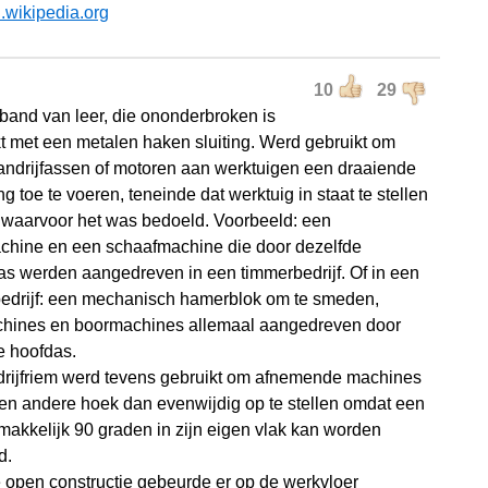
l.wikipedia.org
10
29
fband van leer, die ononderbroken is
 met een metalen haken sluiting. Werd gebruikt om
andrijfassen of motoren aan werktuigen een draaiende
 toe te voeren, teneinde dat werktuig in staat te stellen
 waarvoor het was bedoeld. Voorbeeld: een
hine en een schaafmachine die door dezelfde
fas werden aangedreven in een timmerbedrijf. Of in een
edrijf: een mechanisch hamerblok om te smeden,
chines en boormachines allemaal aangedreven door
e hoofdas.
rijfriem werd tevens gebruikt om afnemende machines
en andere hoek dan evenwijdig op te stellen omdat een
makkelijk 90 graden in zijn eigen vlak kan worden
d.
 open constructie gebeurde er op de werkvloer