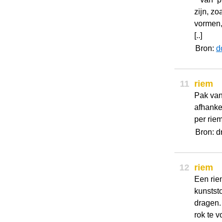
zijn, zo
vormen,
[..]
Bron:
d
11
riem
Pak van
afhanke
per riem
Bron: d
12
riem
Een riem
kunstst
dragen.
rok te v