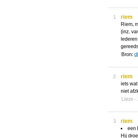
1
riem
Riem, m
(inz. va
lederen
gereeds
Bron:
d
2
riem
iets wat
niet afz
Lieze
-
3
riem
een 
Hij droe