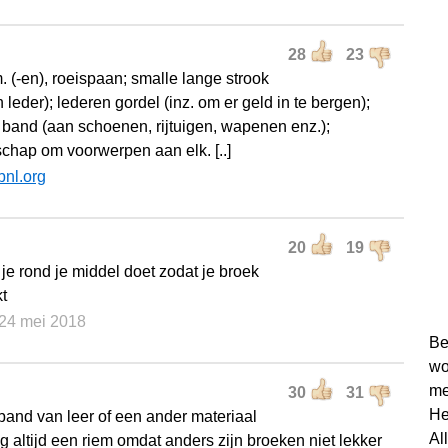
28
23
. (-en), roeispaan; smalle lange strook
n leder); lederen gordel (inz. om er geld in te bergen);
 band (aan schoenen, rijtuigen, wapenen enz.);
chap om voorwerpen aan elk. [..]
bnl.org
20
19
 je rond je middel doet zodat je broek
kt
 24 mei 2018
Be
wo
me
30
31
He
band van leer of een ander materiaal
Al
g altijd een riem omdat anders zijn broeken niet lekker