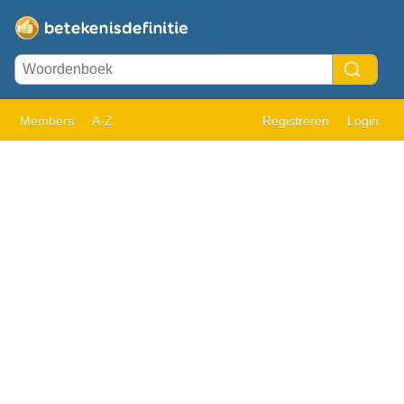
Members
A-Z
Registreren
Login