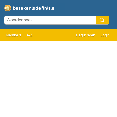
Members
A-Z
Registreren
Login