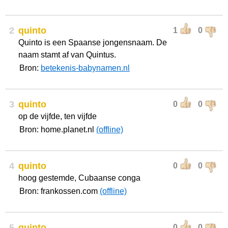
2
quinto
1
0
Quinto is een Spaanse jongensnaam. De
naam stamt af van Quintus.
Bron:
betekenis-babynamen.nl
3
quinto
0
0
op de vijfde, ten vijfde
Bron: home.planet.nl
(offline)
4
quinto
0
0
hoog gestemde, Cubaanse conga
Bron: frankossen.com
(offline)
5
quinto
0
0