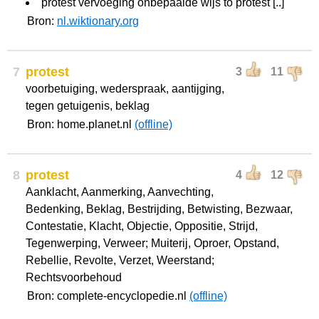
protest vervoeging onbepaalde wijs to protest [..]
Bron:
nl.wiktionary.org
7
protest
3
11
voorbetuiging, wederspraak, aantijging,
tegen getuigenis, beklag
Bron: home.planet.nl
(offline)
8
protest
4
12
Aanklacht, Aanmerking, Aanvechting,
Bedenking, Beklag, Bestrijding, Betwisting, Bezwaar,
Contestatie, Klacht, Objectie, Oppositie, Strijd,
Tegenwerping, Verweer; Muiterij, Oproer, Opstand,
Rebellie, Revolte, Verzet, Weerstand;
Rechtsvoorbehoud
Bron: complete-encyclopedie.nl
(offline)