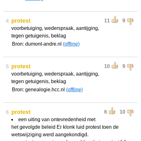
4
protest
11
9
voorbetuiging, wederspraak, aantijging,
tegen getuigenis, beklag
Bron: dumont-andre.nl
(offline)
5
protest
10
9
voorbetuiging, wederspraak, aantijging,
tegen getuigenis, beklag
Bron: genealogie.hcc.nl
(offline)
6
protest
6
10
een uiting van ontevredenheid met
het gevolgde beleid Er klonk luid protest toen de
wetswijziging werd aangekondigd.