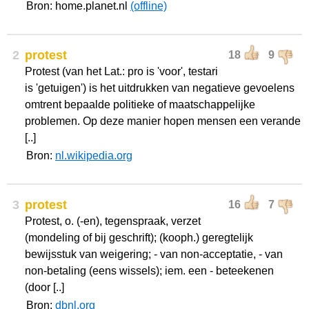
Bron: home.planet.nl
(offline)
2
protest
18
9
Protest (van het Lat.: pro is 'voor', testari
is 'getuigen') is het uitdrukken van negatieve gevoelens
omtrent bepaalde politieke of maatschappelijke
problemen. Op deze manier hopen mensen een verande
[..]
Bron:
nl.wikipedia.org
3
protest
16
7
Protest, o. (-en), tegenspraak, verzet
(mondeling of bij geschrift); (kooph.) geregtelijk
bewijsstuk van weigering; - van non-acceptatie, - van
non-betaling (eens wissels); iem. een - beteekenen
(door [..]
Bron:
dbnl.org