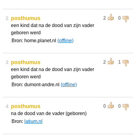
2
posthumus
2
0
een kind dat na de dood van zijn vader
geboren werd
Bron: home.planet.nl
(offline)
3
posthumus
2
1
een kind dat na de dood van zijn vader
geboren werd
Bron: dumont-andre.nl
(offline)
4
posthumus
0
0
na de dood van de vader (geboren)
Bron:
latium.nl