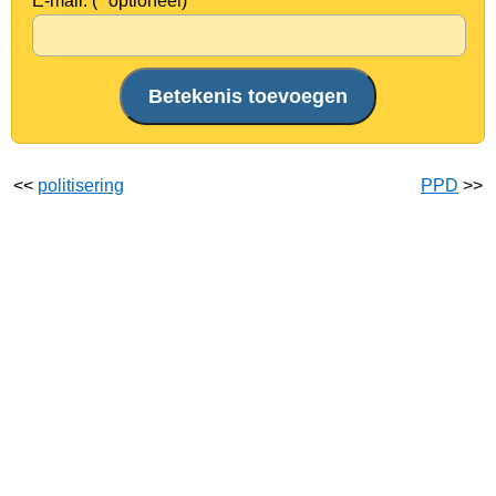
E-mail: (* optioneel)
<<
politisering
PPD
>>