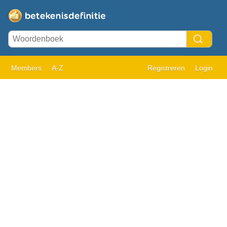
Members
A-Z
Registreren
Login