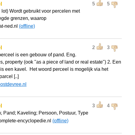
l
5
5
 lot) Wordt gebruikt voor percelen met
egde grenzen, waarop
at-ned.nl
(offline)
l
2
3
perceel is een gebouw of pand. Eng.
, property (ook "as a piece of land or real estate") 2. Een
 is een kavel. Het woord perceel is mogelijk via het
arcel [..]
oostdevree.nl
l
3
4
 Pand; Kaveling; Persoon, Postuur, Type
omplete-encyclopedie.nl
(offline)