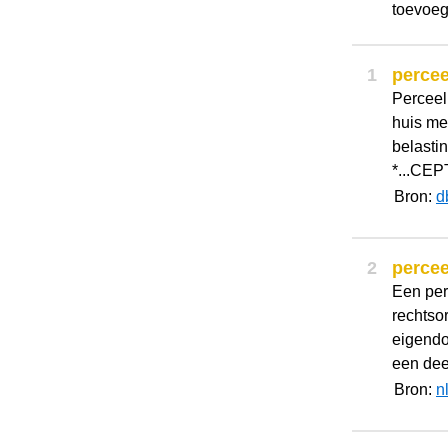
toevoeg
1
percee
Perceel,
huis met
belastin
*...CEPTI
Bron:
d
2
percee
Een per
rechtso
eigendo
een dee
Bron:
n