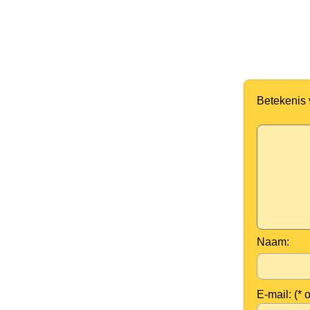
Betekenis
Naam:
E-mail: (* 