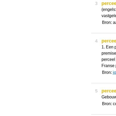
3
percee
(engels:
vastgel
Bron: a
4
percee
1. Een 
premises
perceel
Franse p
Bron:
j
5
percee
Gebouw,
Bron: c