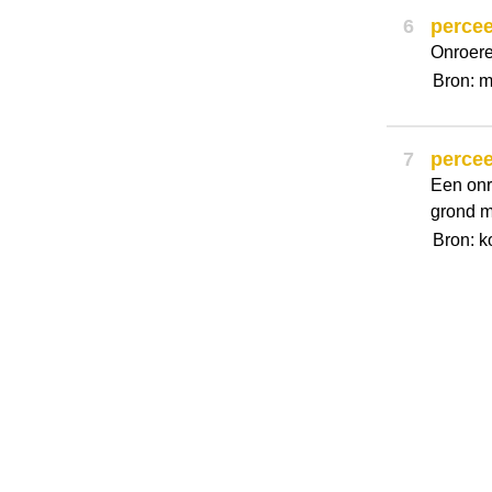
6
percee
Onroere
Bron: 
7
percee
Een onr
grond m
Bron: k