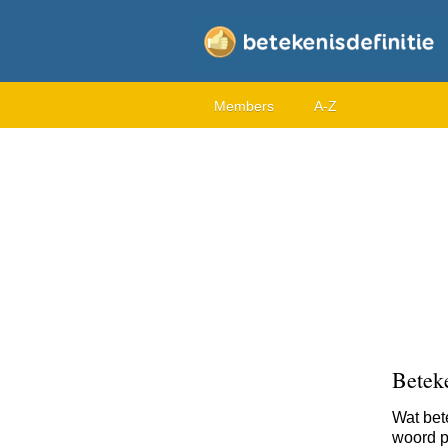
Members
A-Z
Beteke
Wat bet
woord pe