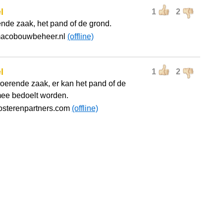
l
1
2
nde zaak, het pand of de grond.
macobouwbeheer.nl
(offline)
l
1
2
oerende zaak, er kan het pand of de
ee bedoelt worden.
osterenpartners.com
(offline)