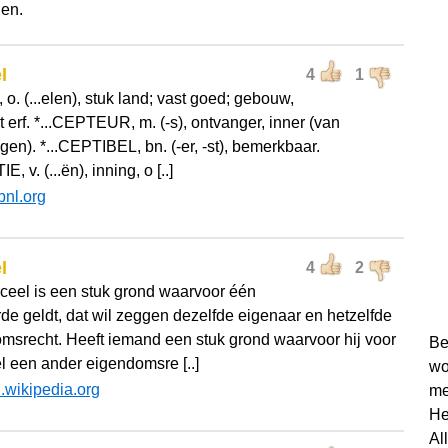
en.
l
4
1
 o. (...elen), stuk land; vast goed; gebouw,
 erf. *...CEPTEUR, m. (-s), ontvanger, inner (van
gen). *...CEPTIBEL, bn. (-er, -st), bemerkbaar.
E, v. (...ën), inning, o [..]
bnl.org
l
4
2
ceel is een stuk grond waarvoor één
rde geldt, dat wil zeggen dezelfde eigenaar en hetzelfde
msrecht. Heeft iemand een stuk grond waarvoor hij voor
Be
l een ander eigendomsre [..]
wo
l.wikipedia.org
me
He
Al