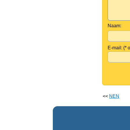
Naam:
E-mail: (* 
<<
NEN