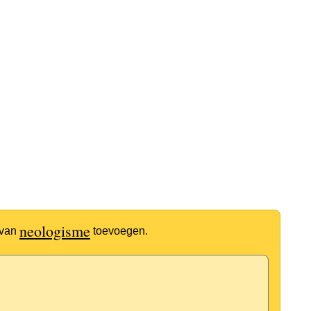
neologisme
 van
toevoegen.