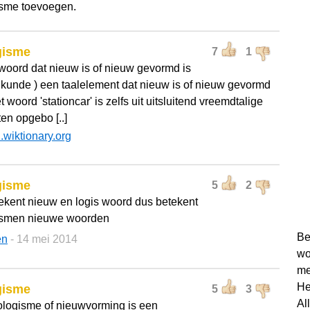
sme toevoegen.
gisme
7
1
woord dat nieuw is of nieuw gevormd is
alkunde ) een taalelement dat nieuw is of nieuw gevormd
t woord 'stationcar' is zelfs uit uitsluitend vreemdtalige
en opgebo [..]
l.wiktionary.org
gisme
5
2
ekent nieuw en logis woord dus betekent
ismen nieuwe woorden
Be
en
- 14 mei 2014
wo
me
He
gisme
5
3
Al
logisme of nieuwvorming is een