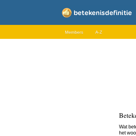
Members
A-Z
Betek
Wat bet
het woo