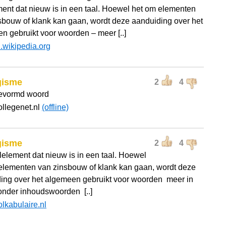
ment dat nieuw is in een taal. Hoewel het om elementen
sbouw of klank kan gaan, wordt deze aanduiding over het
n gebruikt voor woorden – meer [..]
l.wikipedia.org
gisme
2
4
evormd woord
ollegenet.nl
(offline)
gisme
2
4
lelement dat nieuw is in een taal. Hoewel
elementen van zinsbouw of klank kan gaan, wordt deze
ing over het algemeen gebruikt voor woorden  meer in
onder inhoudswoorden  [..]
olkabulaire.nl