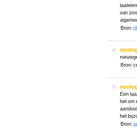
taalele
van zin
algemee
Bron:
n
4
neolo
nieuwg
Bron: c
5
neolo
Een taa
het om 
aanduid
het bijz
Bron:
v