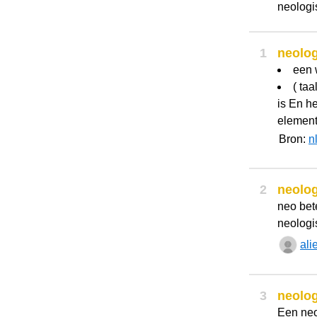
neologi
1
neolo
een 
( ta
is En he
element
Bron:
n
2
neolo
neo bet
neolog
ali
3
neolo
Een neo