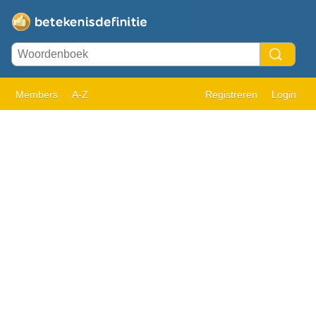
Members
A-Z
Registreren
Login