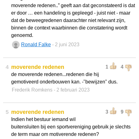
moverende redenen..” geeft aan dat geconstateerd is dat
er door … een handeling is gepleegd - juist niet - maar
dat de beweegredenen daarachter niet relevant zijn,
binnen de context waarbinnen die constatering wordt
genoemd.
Ronald Falke
- 2 juni 2023
4
moverende redenen
1
4
de moverende redenen...redenen die hij
gemotiveerd onderbouwen kan. -"bewijzen" dus.
Frederik Romkens
- 2 februari 2023
5
moverende redenen
3
9
Indien het bestuur iemand wil
buitensluiten bij een sportvereniging gebruik je slechts
de term maar om motiverende redenen?