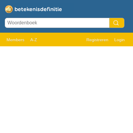
Members
A-Z
Registreren
Login