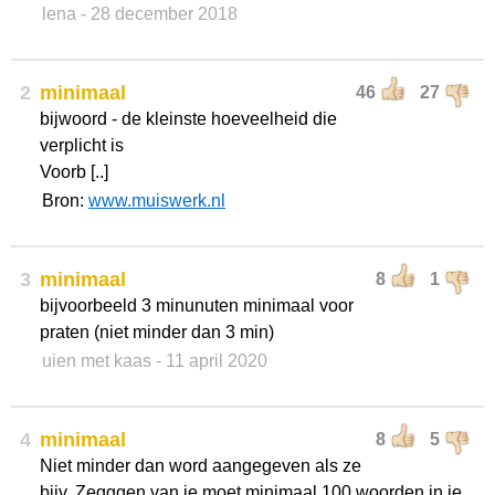
lena
- 28 december 2018
2
minimaal
46
27
bijwoord - de kleinste hoeveelheid die
verplicht is
Voorb [..]
Bron:
www.muiswerk.nl
3
minimaal
8
1
bijvoorbeeld 3 minunuten minimaal voor
praten (niet minder dan 3 min)
uien met kaas
- 11 april 2020
4
minimaal
8
5
Niet minder dan word aangegeven als ze
bijv. Zegggen van je moet minimaal 100 woorden in je