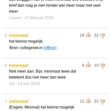
brief dan mag je niet minder wel meer maar niet veel
meer
Louise
- 27 februari 2019
5
minimaal
19
22
het kleinst mogelijk
Bron: collegenet.nl
(offline)
6
minimaal
4
10
Niet meer dan. Bijv. minimaal twee dat
betekent dus niet meer dan twee
G(j
- 14 mei 2019
7
minimaal
11
22
(Engels: Minimal) het kleinst mogelijk