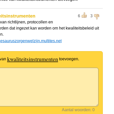
eitsinstrumenten
6
3
an richtlijnen, protocollen en
rden dat ingezet kan worden om het kwaliteitsbeleid uit
n.
hesauruszorgenwelzijn.multites.net
kwaliteitsinstrumenten
 van
toevoegen.
Aantal woorden: