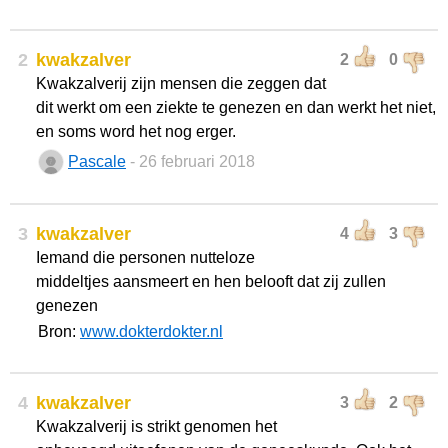
2
kwakzalver
2
0
Kwakzalverij zijn mensen die zeggen dat
dit werkt om een ziekte te genezen en dan werkt het niet,
en soms word het nog erger.
Pascale
- 26 februari 2018
3
kwakzalver
4
3
Iemand die personen nutteloze
middeltjes aansmeert en hen belooft dat zij zullen
genezen
Bron:
www.dokterdokter.nl
4
kwakzalver
3
2
Kwakzalverij is strikt genomen het