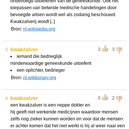
onbevoegd uitoefenen van de geneeskunde. Ook het
toepassen van betwiste medische handelingen door
bevoegde artsen wordt wel als zodanig beschouwd.
Kwakzalverij wordt [..]
Bron:
nl.wikipedia.org
5
kwakzalver
3
3
iemand die bedrieglijk
minderwaardige geneeskunde uitoefent
een oplichter, bedrieger
Bron:
nl.wiktionary.org
6
kwakzalver
0
2
een kwakzalver is een neppe dokter en
hij geeft niet werkende medicijnen waardoor mensen
zelfs nog zieker kunnen worden en voor dat de mensen
er achter komen dat het niet werkt is hij al weer naar een