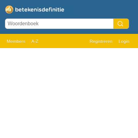
Members
A-Z
Registreren
Login