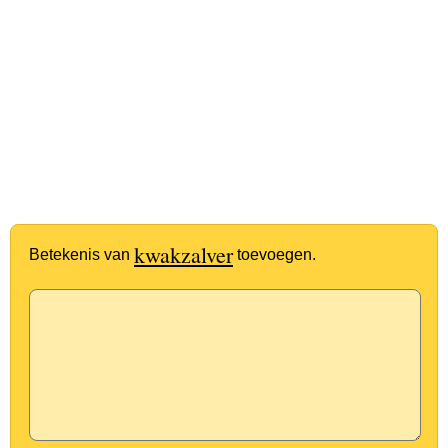
kwakzalver
Betekenis van
toevoegen.