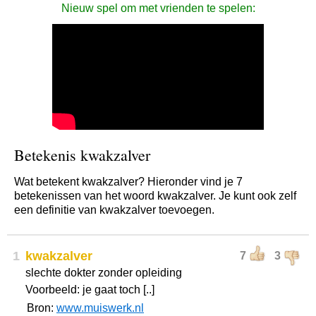
Nieuw spel om met vrienden te spelen:
Betekenis kwakzalver
Wat betekent kwakzalver? Hieronder vind je 7
betekenissen van het woord kwakzalver. Je kunt ook zelf
een definitie van kwakzalver toevoegen.
1
kwakzalver
7
3
slechte dokter zonder opleiding
Voorbeeld: je gaat toch [..]
Bron:
www.muiswerk.nl