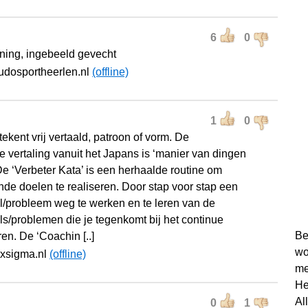
6
0
fening, ingebeeld gevecht
udosportheerlen.nl
(offline)
1
0
ekent vrij vertaald, patroon of vorm. De
jke vertaling vanuit het Japans is ‘manier van dingen
De ‘Verbeter Kata’ is een herhaalde routine om
nde doelen te realiseren. Door stap voor stap een
l/probleem weg te werken en te leren van de
ls/problemen die je tegenkomt bij het continue
Be
en. De ‘Coachin [..]
wo
ixsigma.nl
(offline)
me
He
Al
0
1