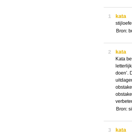
1
kata
stijloe
Bron: b
2
kata
Kata bet
letterli
doen’. 
uitdage
obstake
obstake
verbeter
Bron: s
3
kata