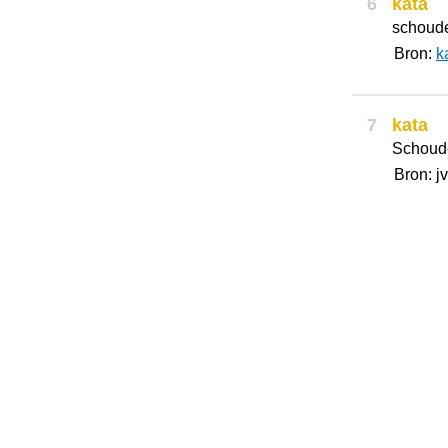
6
kata
schouder
Bron:
k
7
kata
Schoude
Bron: jv