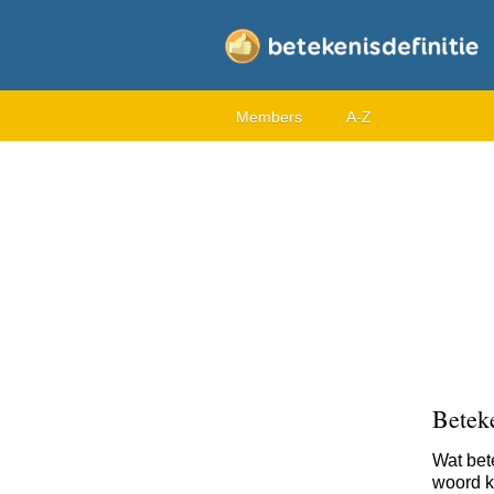
Members
A-Z
Betek
Wat bet
woord ka