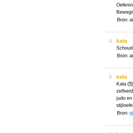
Oefenin
Beweg
Bron: a
4
kata
Schoud
Bron: a
5
kata
Kata (型
zelfverd
judo en 
stijloef
Bron:
n