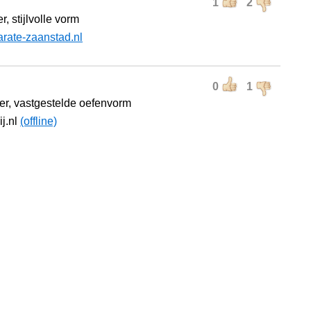
1
2
, stijlvolle vorm
arate-zaanstad.nl
0
1
r, vastgestelde oefenvorm
ij.nl
(offline)