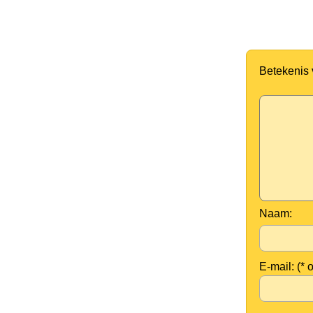
Betekenis
Naam:
E-mail: (* 