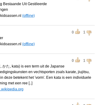
g Bestaande Uit Gestileerde
ingen
ikidoassen.nl
(offline)
0
1
er
ikidoassen.nl
(offline)
0
1
, かた, kata) is een term uit de Japanse
edigingskunsten en vechtsporten zoals karate, jiujitsu,
in deze betekent het 'vorm'. Een kata is een individuele
ening met een ree [..]
l.wikipedia.org