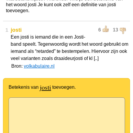
het woord josti Je kunt ook zelf een definitie van josti
toevoegen.
1
josti
6
13
Een josti is iemand die in een Josti-
band speelt. Tegenwoordig wordt het woord gebruikt om
iemand als “retarded” te bestempelen. Hiervoor zijn ook
veel varianten zoals draaideurjosti of kl [..]
Bron:
volkabulaire.nl
josti
Betekenis van
toevoegen.