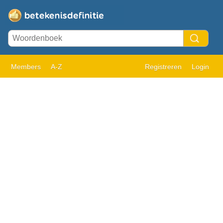
Members
A-Z
Registreren
Login