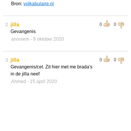
Bron:
volkabulaire.nl
2
jilla
0
0
Gevangenis
anoniem
- 9 oktober 2020
3
jilla
0
0
Gevangenis/cel. Zit hier met me brada's
in de jilla neef
Ahmed
- 15 april 2020