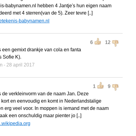
is-babynamen.nl hebben 4 Jantje's hun eigen naam
erd met 4 sterren(van de 5). Zeer tevre [..]
etekenis-babynamen.nl
6
12
is een gemixt drankje van cola en fanta
 Sofie K).
m
- 28 april 2017
1
9
is de verkleinvorm van de naam Jan. Deze
 kort en eenvoudig en komt in Nederlandstalige
n erg veel voor. In moppen is iemand met de naam
aak een onschuldig maar pienter jo [..]
l.wikipedia.org