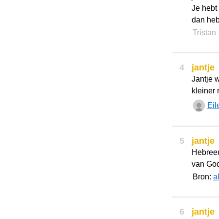
Je hebt 
dan heb
Tristan
4
jantje
Jantje 
kleiner
Eil
5
jantje
Hebree
van Go
Bron:
a
6
jantje