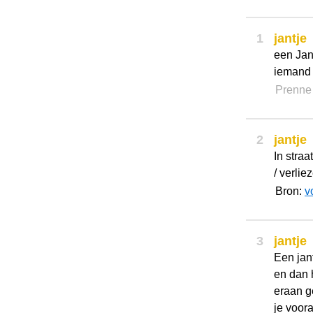
1
jantje
een Jan
iemand 
Prenn
2
jantje
In straa
/ verlie
Bron:
v
3
jantje
Een jan
en dan 
eraan ge
je voor