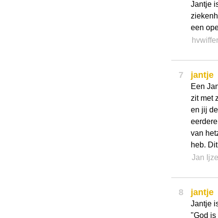
Jantje 
ziekenh
een ope
hvwiffe
7
jantje
Een Jant
zit met 
en jij 
eerdere
van het
heb. Di
Jan Ijz
8
jantje
Jantje 
"God is