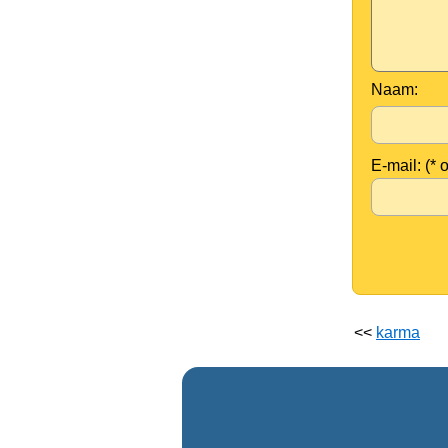
Naam:
E-mail: (* 
<<
karma