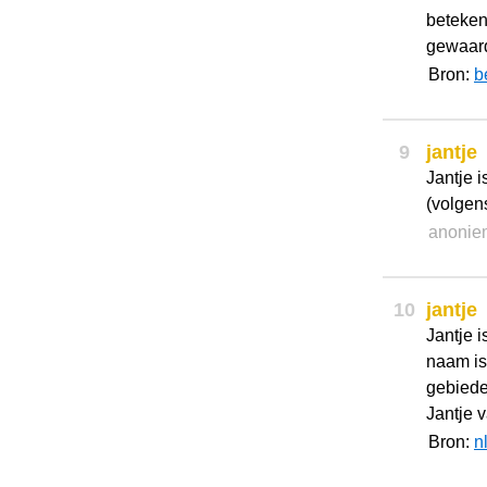
beteken
gewaarde
Bron:
b
9
jantje
Jantje 
(volgens
anonie
10
jantje
Jantje 
naam is
gebiede
Jantje v
Bron:
n