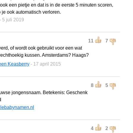
ook een pietje en dat is in de eerste 5 minuten scoren,
 je ook automatisch verloren.
- 5 juli 2019
11
7
werd, of wordt ook gebruikt voor een wat
 rechthoekig kussen. Amsterdams? Haags?
een Keasberry
- 17 april 2015
8
5
uwse jongensnaam. Betekenis: Geschenk
d
llebabynamen.nl
4
2