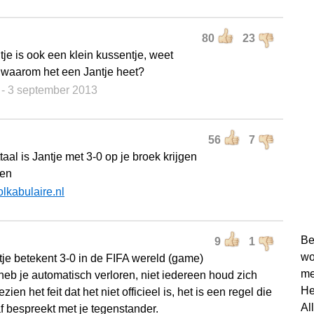
80
23
tje is ook een klein kussentje, weet
waarom het een Jantje heet?
e
- 3 september 2013
56
7
ttaal is Jantje met 3-0 op je broek krijgen
zen
olkabulaire.nl
Be
9
1
wo
tje betekent 3-0 in de FIFA wereld (game)
me
heb je automatisch verloren, niet iedereen houd zich
He
zien het feit dat het niet officieel is, het is een regel die
Al
af bespreekt met je tegenstander.