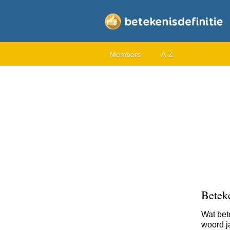
Members
A-Z
Beteke
Wat bet
woord ja