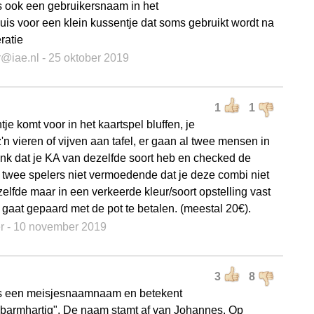
is ook een gebruikersnaam in het
uis voor een klein kussentje dat soms gebruikt wordt na
ratie
r@iae.nl
- 25 oktober 2019
1
1
je komt voor in het kaartspel bluffen, je
z'n vieren of vijven aan tafel, er gaan al twee mensen in
denk dat je KA van dezelfde soort heb en checked de
 twee spelers niet vermoedende dat je deze combi niet
zelfde maar in een verkeerde kleur/soort opstelling vast
t gaat gepaard met de pot te betalen. (meestal 20€).
er
- 10 november 2019
3
8
is een meisjesnaamnaam en betekent
 barmhartig". De naam stamt af van Johannes. Op