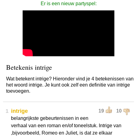
Er is een nieuw partyspel:
Betekenis intrige
Wat betekent intrige? Hieronder vind je 4 betekenissen van
het woord intrige. Je kunt ook zelf een definitie van intrige
toevoegen.
1
intrige
19
10
belangrijkste gebeurtenissen in een
verhaal van een roman en/of toneelstuk. Intrige van
,bijvoorbeeld, Romeo en Juliet, is dat ze elkaar