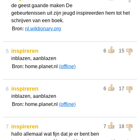
de geest gaande maken De
gebeurtenissen uit zijn jeugd inspireerden hem tot het
schrijven van een boek.
Bron:
nl.wiktionary.org
5
inspireren
6
15
inblazen, aanblazen
Bron: home.planet.nl
(offline)
6
inspireren
6
17
inblazen, aanblazen
Bron: home.planet.nl
(offline)
7
inspireren
7
18
hallo allemaal wat fijn dat je er bent ben