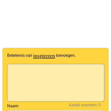
inspireren
Betekenis van
toevoegen.
Aantal woorden:
Naam: