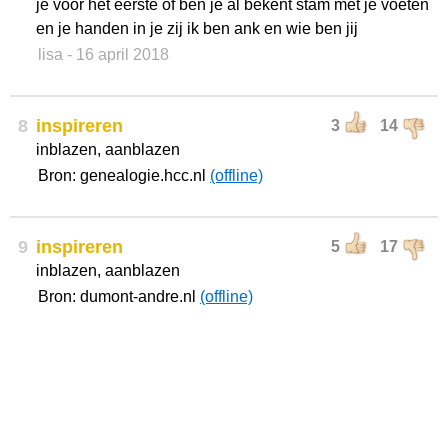
je voor het eerste of ben je al bekent stam met je voeten
en je handen in je zij ik ben ank en wie ben jij
lisa
- 16 april 2018
8
inspireren
3
14
inblazen, aanblazen
Bron: genealogie.hcc.nl
(offline)
9
inspireren
5
17
inblazen, aanblazen
Bron: dumont-andre.nl
(offline)