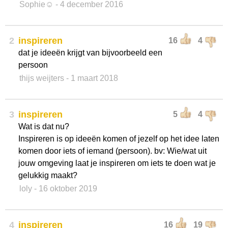
Sophie☺️
- 4 december 2016
2
inspireren
16
4
dat je ideeën krijgt van bijvoorbeeld een
persoon
thijs weijters
- 1 maart 2018
3
inspireren
5
4
Wat is dat nu?
Inspireren is op ideeën komen of jezelf op het idee laten
komen door iets of iemand (persoon). bv: Wie/wat uit
jouw omgeving laat je inspireren om iets te doen wat je
gelukkig maakt?
loly
- 16 oktober 2019
4
inspireren
16
19