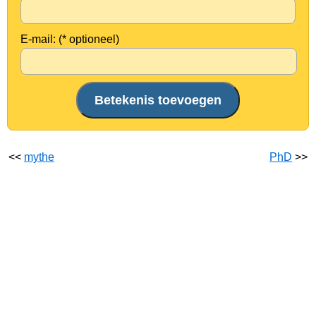
E-mail: (* optioneel)
<<
mythe
PhD
>>