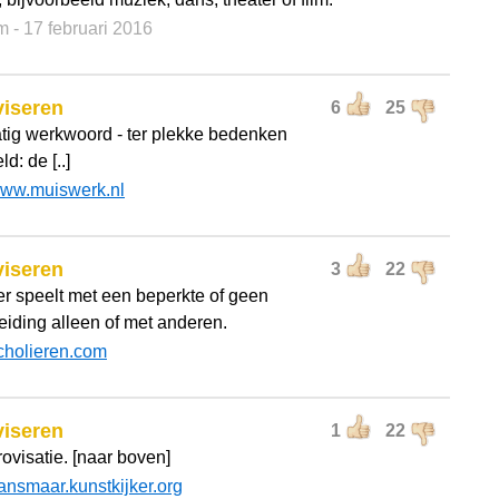
m
- 17 februari 2016
viseren
6
25
tig werkwoord - ter plekke bedenken
d: de [..]
ww.muiswerk.nl
viseren
3
22
er speelt met een beperkte of geen
eiding alleen of met anderen.
cholieren.com
viseren
1
22
ovisatie. [naar boven]
ansmaar.kunstkijker.org