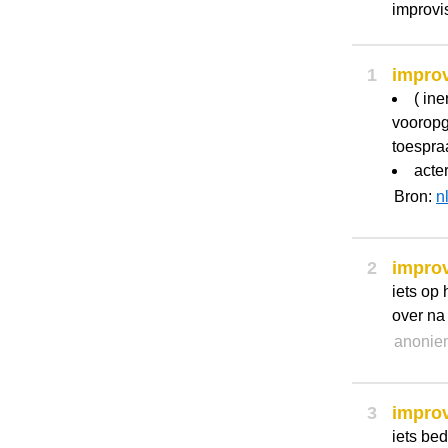
improvi
1
impro
( in
vooropg
toespraa
acte
Bron:
n
2
impro
iets op 
over na
anonie
3
impro
iets bed