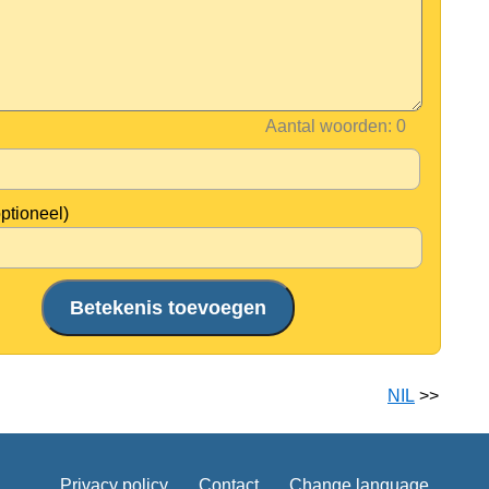
Aantal woorden:
optioneel)
NIL
>>
Privacy policy
Contact
Change language