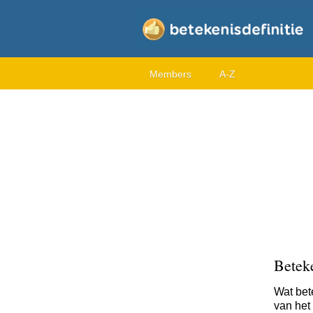
Members
A-Z
Betek
Wat bet
van het