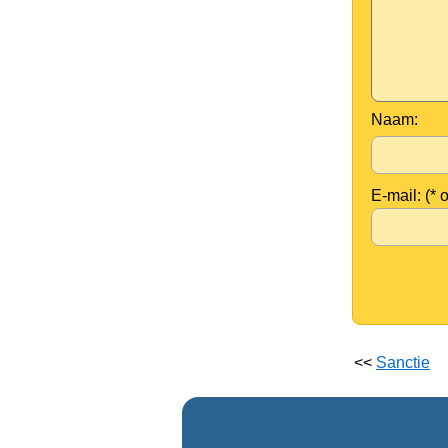
Naam:
E-mail: (* 
<<
Sanctie