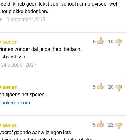
eeld ik heb geen tekst voor school ik improviseer wel
ts ter plekke bedenken.
m
- 6 november 2018
viseren
5
10
rzinnen zonder dat je dat hebt bedacht
hshshshssh
- 14 oktober 2017
viseren
5
20
n tijdens het spelen.
cholieren.com
viseren
5
22
vooraf gaande aanwijzingen iets
 bijvoorbeeld muziek, dans, theater of film.