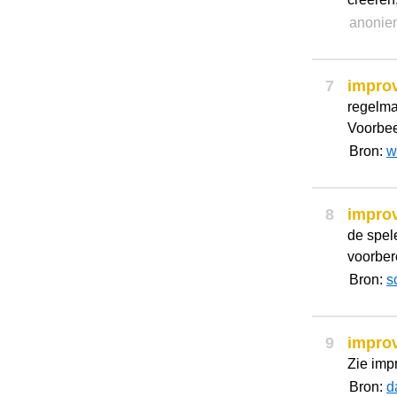
anonie
7
impro
regelma
Voorbeel
Bron:
w
8
impro
de spel
voorber
Bron:
s
9
impro
Zie impr
Bron:
d