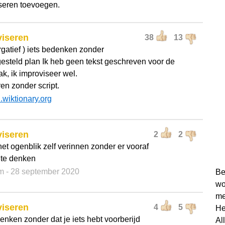
seren toevoegen.
viseren
38
13
ergatief ) iets bedenken zonder
esteld plan Ik heb geen tekst geschreven voor de
k, ik improviseer wel.
ren zonder script.
l.wiktionary.org
viseren
2
2
het ogenblik zelf verinnen zonder er vooraf
 te denken
m
- 28 september 2020
Be
wo
me
viseren
4
5
He
enken zonder dat je iets hebt voorberijd
Al