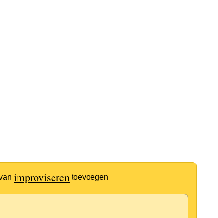
improviseren
 van
toevoegen.