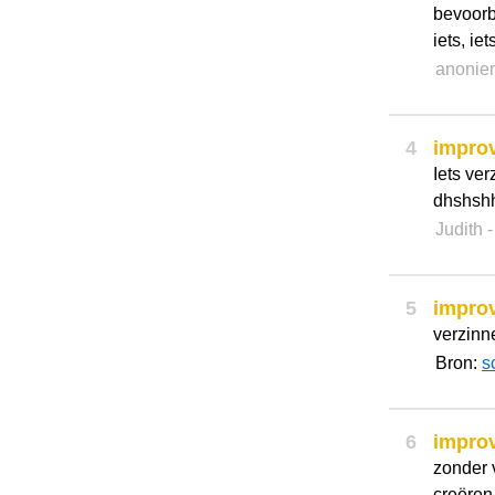
bevoorb
iets, ie
anonie
4
impro
Iets ve
dhshsh
Judith
5
impro
verzinne
Bron:
s
6
impro
zonder 
creëren,