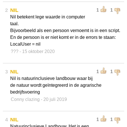
2
NIL
1
1
Nil betekent lege waarde in computer
taal.
Bijvoorbeeld als een persoon vernoemt is in een script.
En de persoon is er niet komt er in de errors te staan:
LocalUser = nil
???
- 15 oktober 2020
3
NIL
1
1
Nil is natuurinclusieve landbouw waar bij
de natuur wordt geïntegreerd in de agrarische
bedrijfsvoering
Conny clazing
- 20 juli 2019
4
NIL
1
1
Natuurinclusieve Landbouw. Het is een