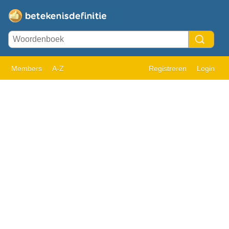
Members
A-Z
Registreren
Login