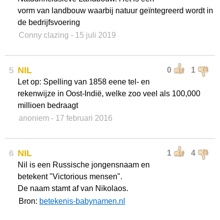
vorm van landbouw waarbij natuur geïntegreerd wordt in
de bedrijfsvoering
Conny clazing
- 15 juli 2019
5
NIL
0
1
Let op: Spelling van 1858 eene tel- en
rekenwijze in Oost-Indië, welke zoo veel als 100,000
millioen bedraagt
anoniem
- 17 februari 2016
6
NIL
1
4
Nil is een Russische jongensnaam en
betekent "Victorious mensen".
De naam stamt af van Nikolaos.
Bron:
betekenis-babynamen.nl