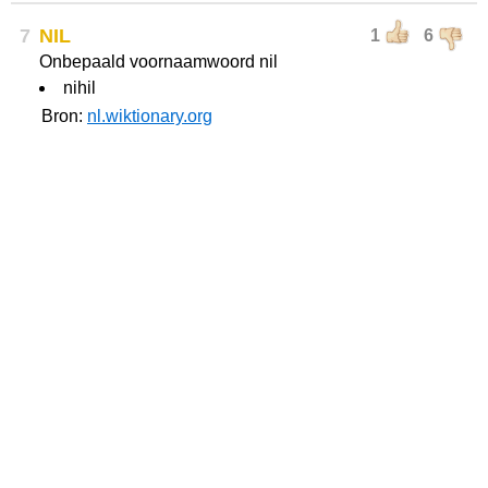
7
NIL
1
6
Onbepaald voornaamwoord nil
nihil
Bron:
nl.wiktionary.org