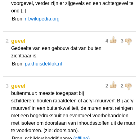
voorgevel, verder zijn er zijgevels en een achtergevel te
ond [..]
Bron:
nl.wikipedia.org
2
gevel
4
3
Gedeelte van een gebouw dat van buiten
zichtbaar is.
Bron:
pakhuisdeklok.nl
3
gevel
2
2
buitenmuur: meeste toegepast bij
schilderen: houten rabatdelen of acryl-muurverf. Bij acryl
muurverf in een buitenkwaliteit, de muren eerst reinigen
met een hogedrukspuit en eventueel voorbehandelen
met isoleer om doorslaan van inhoudsstoffen uit de muur
te voorkomen. (zie: doorslaan).
Bron: schildersbedrijf.name
(offline)