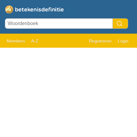
Members
A-Z
Registreren
Login