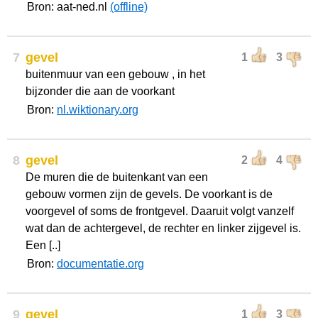
Bron: aat-ned.nl
(offline)
7
gevel
1
3
buitenmuur van een gebouw , in het
bijzonder die aan de voorkant
Bron:
nl.wiktionary.org
8
gevel
2
4
De muren die de buitenkant van een
gebouw vormen zijn de gevels. De voorkant is de
voorgevel of soms de frontgevel. Daaruit volgt vanzelf
wat dan de achtergevel, de rechter en linker zijgevel is.
Een [..]
Bron:
documentatie.org
9
gevel
1
3