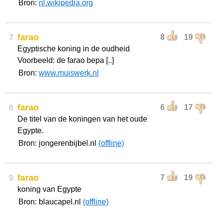
Bron:
nl.wikipedia.org
7
farao
8
19
Egyptische koning in de oudheid
Voorbeeld: de farao bepa [..]
Bron:
www.muiswerk.nl
8
farao
6
17
De titel van de koningen van het oude
Egypte.
Bron: jongerenbijbel.nl
(offline)
9
farao
7
19
koning van Egypte
Bron: blaucapel.nl
(offline)