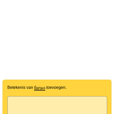
farao
Betekenis van
toevoegen.