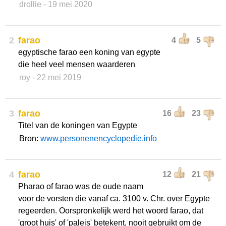
drollie
- 19 mei 2020
2
farao
4
5
egyptische farao een koning van egypte
die heel veel mensen waarderen
roy
- 22 mei 2019
3
farao
16
23
Titel van de koningen van Egypte
Bron:
www.personenencyclopedie.info
4
farao
12
21
Pharao of farao was de oude naam
voor de vorsten die vanaf ca. 3100 v. Chr. over Egypte
regeerden. Oorspronkelijk werd het woord farao, dat
'groot huis' of 'paleis' betekent, nooit gebruikt om de