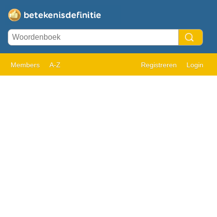
Members
A-Z
Registreren
Login