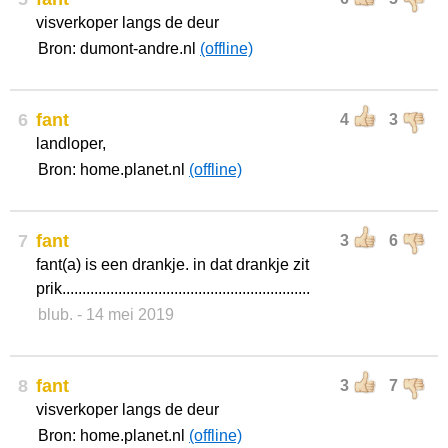
visverkoper langs de deur
Bron: dumont-andre.nl
(offline)
6
fant
4
3
landloper,
Bron: home.planet.nl
(offline)
7
fant
3
6
fant(a) is een drankje. in dat drankje zit
prik..............................................................
blub.
- 14 mei 2019
8
fant
3
7
visverkoper langs de deur
Bron: home.planet.nl
(offline)