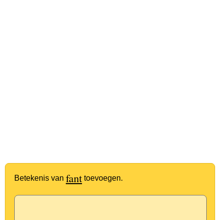
fant
Betekenis van
toevoegen.