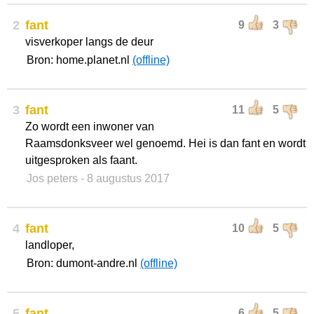
2
fant
9
3
visverkoper langs de deur
Bron: home.planet.nl
(offline)
3
fant
11
5
Zo wordt een inwoner van
Raamsdonksveer wel genoemd. Hei is dan fant en wordt
uitgesproken als faant.
Jos peters
- 8 augustus 2017
4
fant
10
5
landloper,
Bron: dumont-andre.nl
(offline)
5
fant
6
5