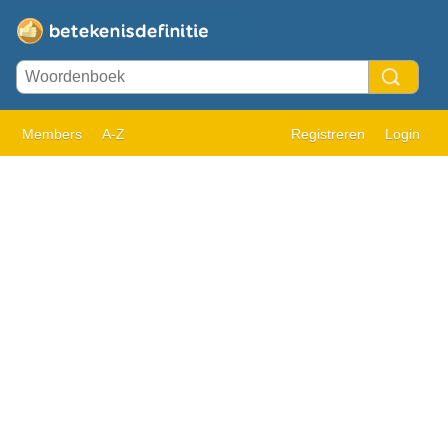
Members
A-Z
Registreren
Login