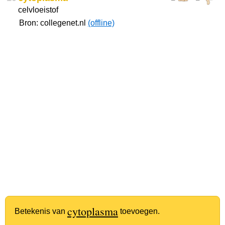
celvloeistof
Bron: collegenet.nl
(offline)
cytoplasma
Betekenis van
toevoegen.