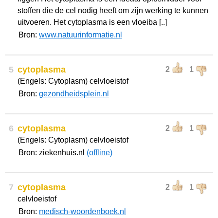
stoffen die de cel nodig heeft om zijn werking te kunnen
uitvoeren. Het cytoplasma is een vloeiba [..]
Bron:
www.natuurinformatie.nl
5
cytoplasma
2
1
(Engels: Cytoplasm) celvloeistof
Bron:
gezondheidsplein.nl
6
cytoplasma
2
1
(Engels: Cytoplasm) celvloeistof
Bron: ziekenhuis.nl
(offline)
7
cytoplasma
2
1
celvloeistof
Bron:
medisch-woordenboek.nl