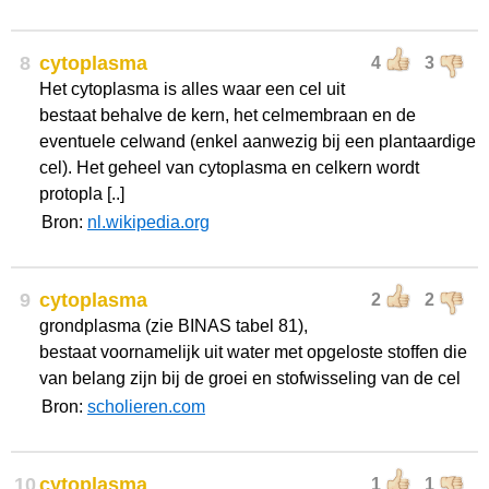
8
cytoplasma
4
3
Het cytoplasma is alles waar een cel uit
bestaat behalve de kern, het celmembraan en de
eventuele celwand (enkel aanwezig bij een plantaardige
cel). Het geheel van cytoplasma en celkern wordt
protopla [..]
Bron:
nl.wikipedia.org
9
cytoplasma
2
2
grondplasma (zie BINAS tabel 81),
bestaat voornamelijk uit water met opgeloste stoffen die
van belang zijn bij de groei en stofwisseling van de cel
Bron:
scholieren.com
10
cytoplasma
1
1