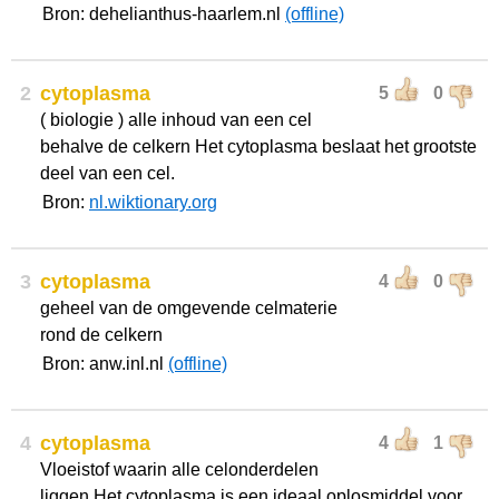
Bron: dehelianthus-haarlem.nl
(offline)
2
cytoplasma
5
0
( biologie ) alle inhoud van een cel
behalve de celkern Het cytoplasma beslaat het grootste
deel van een cel.
Bron:
nl.wiktionary.org
3
cytoplasma
4
0
geheel van de omgevende celmaterie
rond de celkern
Bron: anw.inl.nl
(offline)
4
cytoplasma
4
1
Vloeistof waarin alle celonderdelen
liggen Het cytoplasma is een ideaal oplosmiddel voor