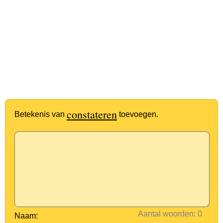
constateren
Betekenis van
toevoegen.
Aantal woorden:
Naam: