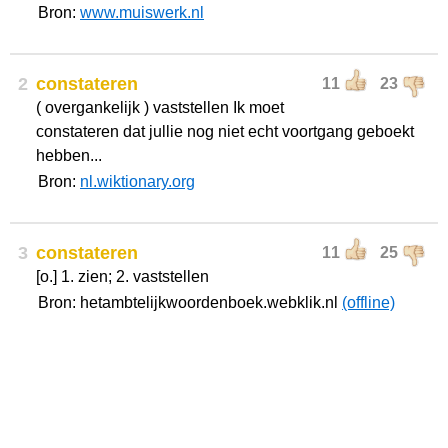
Bron:
www.muiswerk.nl
2
constateren
11
23
( overgankelijk ) vaststellen Ik moet
constateren dat jullie nog niet echt voortgang geboekt
hebben...
Bron:
nl.wiktionary.org
3
constateren
11
25
[o.] 1. zien; 2. vaststellen
Bron: hetambtelijkwoordenboek.webklik.nl
(offline)