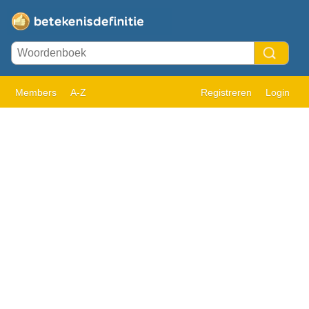
Members
A-Z
Registreren
Login