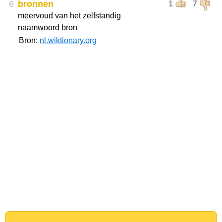
6
bronnen
1
7
meervoud van het zelfstandig
naamwoord bron
Bron:
nl.wiktionary.org