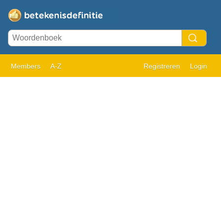
Members
A-Z
Registreren
Login