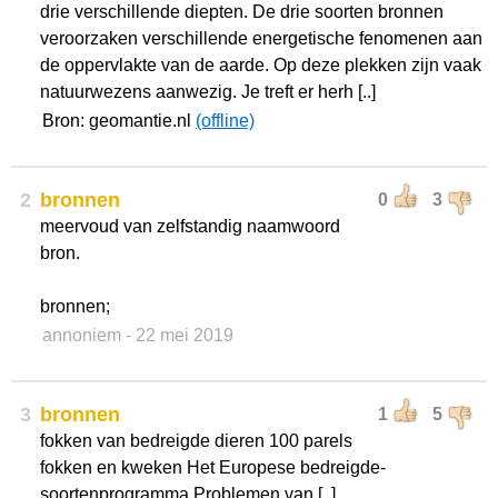
drie verschillende diepten. De drie soorten bronnen
veroorzaken verschillende energetische fenomenen aan
de oppervlakte van de aarde. Op deze plekken zijn vaak
natuurwezens aanwezig. Je treft er herh [..]
Bron: geomantie.nl
(offline)
2
bronnen
0
3
meervoud van zelfstandig naamwoord
bron.
bronnen;
annoniem
- 22 mei 2019
3
bronnen
1
5
fokken van bedreigde dieren 100 parels
fokken en kweken Het Europese bedreigde-
soortenprogramma Problemen van [..]