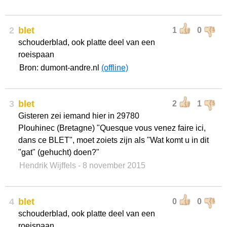
2
blet
1
0
schouderblad, ook platte deel van een
roeispaan
Bron: dumont-andre.nl
(offline)
3
blet
2
1
Gisteren zei iemand hier in 29780
Plouhinec (Bretagne) "Quesque vous venez faire ici,
dans ce BLET", moet zoiets zijn als "Wat komt u in dit
"gat" (gehucht) doen?"
Hendrik Wijffels
- 8 november 2015
4
blet
0
0
schouderblad, ook platte deel van een
roeispaan