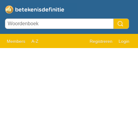
Members
A-Z
Registreren
Login