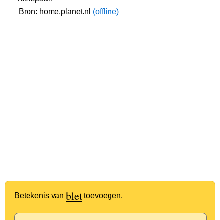
Bron: home.planet.nl
(offline)
blet
Betekenis van
toevoegen.