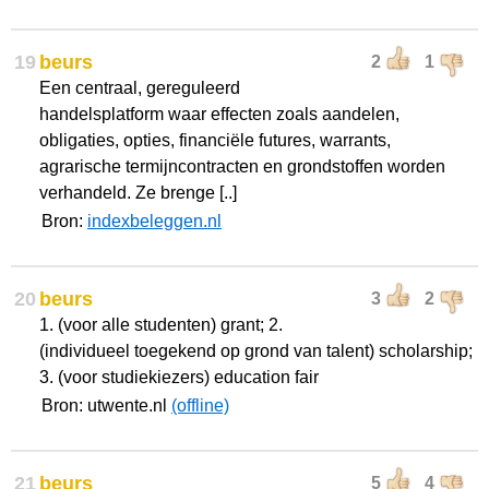
19
beurs
2
1
Een centraal, gereguleerd
handelsplatform waar effecten zoals aandelen,
obligaties, opties, financiële futures, warrants,
agrarische termijncontracten en grondstoffen worden
verhandeld. Ze brenge [..]
Bron:
indexbeleggen.nl
20
beurs
3
2
1. (voor alle studenten) grant; 2.
(individueel toegekend op grond van talent) scholarship;
3. (voor studiekiezers) education fair
Bron: utwente.nl
(offline)
21
beurs
5
4