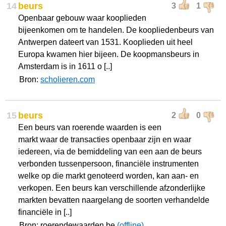
14
beurs
3
1
Openbaar gebouw waar kooplieden
bijeenkomen om te handelen. De koopliedenbeurs van
Antwerpen dateert van 1531. Kooplieden uit heel
Europa kwamen hier bijeen. De koopmansbeurs in
Amsterdam is in 1611 o [..]
Bron:
scholieren.com
15
beurs
2
0
Een beurs van roerende waarden is een
markt waar de transacties openbaar zijn en waar
iedereen, via de bemiddeling van een aan de beurs
verbonden tussenpersoon, financiële instrumenten
welke op die markt genoteerd worden, kan aan- en
verkopen. Een beurs kan verschillende afzonderlijke
markten bevatten naargelang de soorten verhandelde
financiële in [..]
Bron: roerendewaarden.be
(offline)