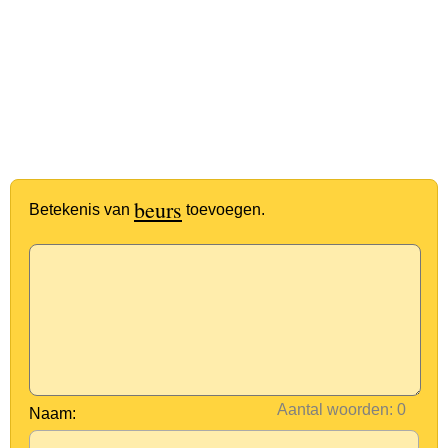
beurs
Betekenis van
toevoegen.
Aantal woorden:
Naam: