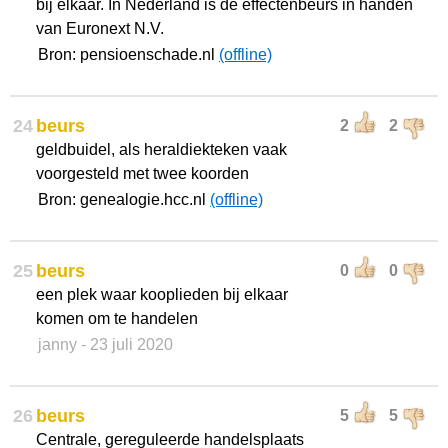
bij elkaar. In Nederland is de effectenbeurs in handen
van Euronext N.V.
Bron: pensioenschade.nl
(offline)
24
beurs
2
2
geldbuidel, als heraldiekteken vaak
voorgesteld met twee koorden
Bron: genealogie.hcc.nl
(offline)
25
beurs
0
0
een plek waar kooplieden bij elkaar
komen om te handelen
janny
- 23 juli 2020
26
beurs
5
5
Centrale, gereguleerde handelsplaats