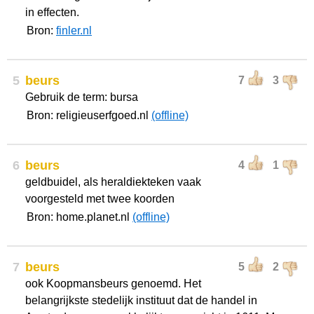
in effecten.
Bron:
finler.nl
5
beurs
7
3
Gebruik de term: bursa
Bron: religieuserfgoed.nl
(offline)
6
beurs
4
1
geldbuidel, als heraldiekteken vaak
voorgesteld met twee koorden
Bron: home.planet.nl
(offline)
7
beurs
5
2
ook Koopmansbeurs genoemd. Het
belangrijkste stedelijk instituut dat de handel in