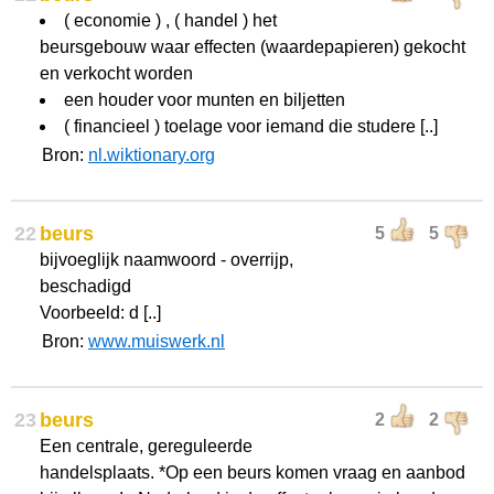
( economie ) , ( handel ) het
beursgebouw waar effecten (waardepapieren) gekocht
en verkocht worden
een houder voor munten en biljetten
( financieel ) toelage voor iemand die studere [..]
Bron:
nl.wiktionary.org
22
beurs
5
5
bijvoeglijk naamwoord - overrijp,
beschadigd
Voorbeeld: d [..]
Bron:
www.muiswerk.nl
23
beurs
2
2
Een centrale, gereguleerde
handelsplaats. *Op een beurs komen vraag en aanbod