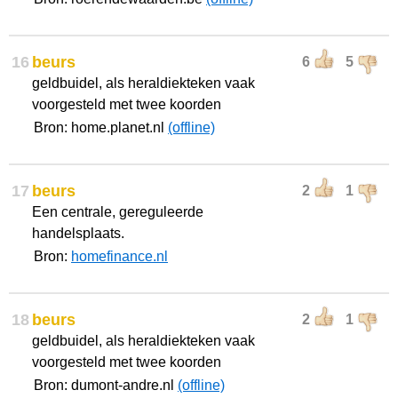
16
beurs
6
5
geldbuidel, als heraldiekteken vaak
voorgesteld met twee koorden
Bron: home.planet.nl
(offline)
17
beurs
2
1
Een centrale, gereguleerde
handelsplaats.
Bron:
homefinance.nl
18
beurs
2
1
geldbuidel, als heraldiekteken vaak
voorgesteld met twee koorden
Bron: dumont-andre.nl
(offline)