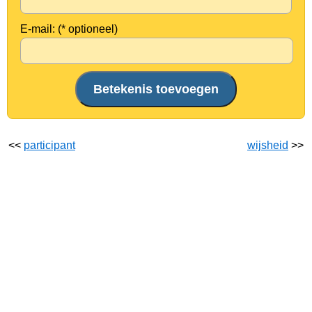
E-mail: (* optioneel)
<<
participant
wijsheid
>>