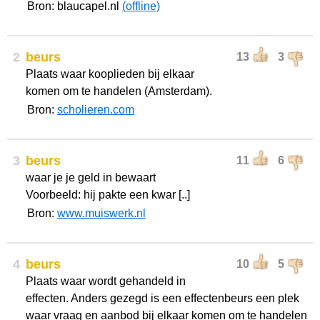
Bron: blaucapel.nl
(offline)
2
beurs
13
3
Plaats waar kooplieden bij elkaar
komen om te handelen (Amsterdam).
Bron:
scholieren.com
3
beurs
11
6
waar je je geld in bewaart
Voorbeeld: hij pakte een kwar [..]
Bron:
www.muiswerk.nl
4
beurs
10
5
Plaats waar wordt gehandeld in
effecten. Anders gezegd is een effectenbeurs een plek
waar vraag en aanbod bij elkaar komen om te handelen