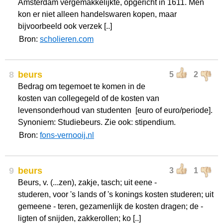
Amsterdam vergemakkelijkte, opgericht in 1611. Men
kon er niet alleen handelswaren kopen, maar
bijvoorbeeld ook verzek [..]
Bron:
scholieren.com
8
beurs
5
2
Bedrag om tegemoet te komen in de
kosten van collegegeld of de kosten van
levensonderhoud van studenten [euro of euro/periode].
Synoniem: Studiebeurs. Zie ook: stipendium.
Bron:
fons-vernooij.nl
9
beurs
3
1
Beurs, v. (...zen), zakje, tasch; uit eene -
studeren, voor 's lands of 's konings kosten studeren; uit
gemeene - teren, gezamenlijk de kosten dragen; de -
ligten of snijden, zakkerollen; ko [..]