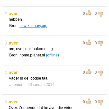
2
aver
0
0
hebben
Bron:
nl.wiktionary.org
3
aver
0
0
om, over, ook nakomeling
Bron: home.planet.nl
(offline)
4
aver
0
0
Vader in de joodse taal.
anoniem
- 28 januari 2014
5
aver
0
0
Over. Zeggende dat he aver die virten