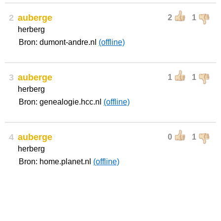
2
auberge
2
1
herberg
Bron: dumont-andre.nl
(offline)
3
auberge
1
1
herberg
Bron: genealogie.hcc.nl
(offline)
4
auberge
0
1
herberg
Bron: home.planet.nl
(offline)