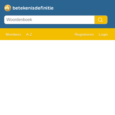
Members
A-Z
Registreren
Login