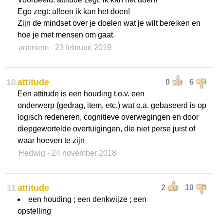
Ego zegt: alleen ik kan het doen!
Zijn de mindset over je doelen wat je wilt bereiken en
hoe je met mensen om gaat.
anoniem
- 23 februari 2019
10
attitude
0
6
Een attitude is een houding t.o.v. een
onderwerp (gedrag, item, etc.) wat o.a. gebaseerd is op
logisch redeneren, cognitieve overwegingen en door
diepgewortelde overtuigingen, die niet perse juist of
waar hoeven te zijn
Hedwig
- 24 november 2018
11
attitude
2
10
een houding ; een denkwijze ; een
opstelling