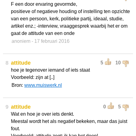
F een door ervaring gevormde,
positieve of negatieve houding of instelling ten opzichte
van een persoon, kerk, politieke partij, ideaal, studie,
artikel enz.; -interview, vraaggesprek waarbij het er om
gaat de attitude van een onde
anoniem
- 17 februari 2016
8
attitude
5
10
hoe je tegenover iemand of iets staat
Voorbeeld: zijn at [..]
Bron:
www.muiswerk.nl
9
attitude
0
5
Wat en hoe je over iets denkt.
Meestal wordt het als negatief bekeken, maar das juist
fout.
Voorbeeld: attitude zegt: ik kan het doen!