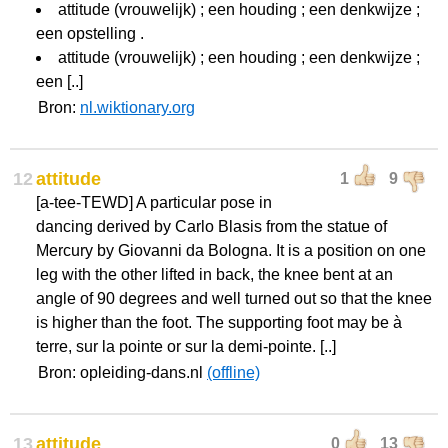
attitude (vrouwelijk) ; een houding ; een denkwijze ;
een opstelling .
attitude (vrouwelijk) ; een houding ; een denkwijze ;
een [..]
Bron:
nl.wiktionary.org
12
attitude
1
9
[a-tee-TEWD] A particular pose in
dancing derived by Carlo Blasis from the statue of
Mercury by Giovanni da Bologna. It is a position on one
leg with the other lifted in back, the knee bent at an
angle of 90 degrees and well turned out so that the knee
is higher than the foot. The supporting foot may be à
terre, sur la pointe or sur la demi-pointe. [..]
Bron: opleiding-dans.nl
(offline)
13
attitude
0
13