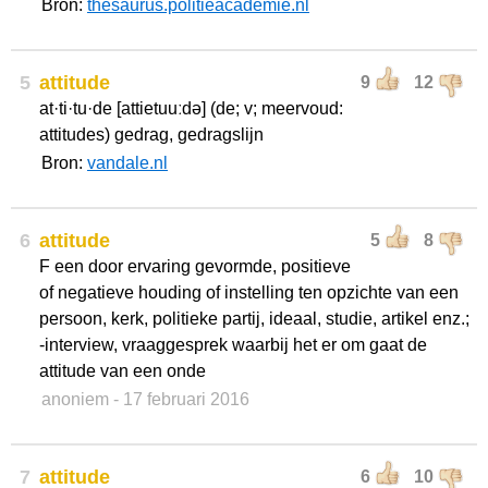
Bron:
thesaurus.politieacademie.nl
5
attitude
9
12
at·ti·tu·de [attietuuːdə] (de; v; meervoud:
attitudes) gedrag, gedragslijn
Bron:
vandale.nl
6
attitude
5
8
F een door ervaring gevormde, positieve
of negatieve houding of instelling ten opzichte van een
persoon, kerk, politieke partij, ideaal, studie, artikel enz.;
-interview, vraaggesprek waarbij het er om gaat de
attitude van een onde
anoniem
- 17 februari 2016
7
attitude
6
10