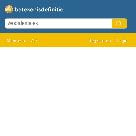
Members
A-Z
Registreren
Login