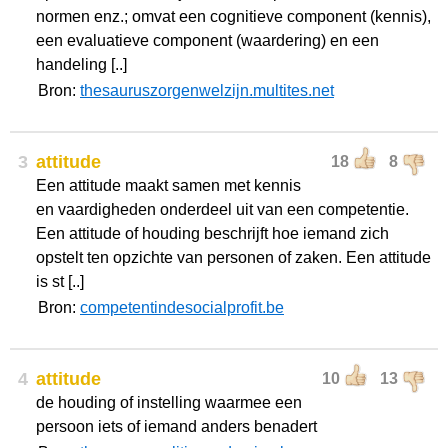
normen enz.; omvat een cognitieve component (kennis),
een evaluatieve component (waardering) en een
handeling [..]
Bron:
thesauruszorgenwelzijn.multites.net
3
attitude
18
8
Een attitude maakt samen met kennis
en vaardigheden onderdeel uit van een competentie.
Een attitude of houding beschrijft hoe iemand zich
opstelt ten opzichte van personen of zaken. Een attitude
is st [..]
Bron:
competentindesocialprofit.be
4
attitude
10
13
de houding of instelling waarmee een
persoon iets of iemand anders benadert