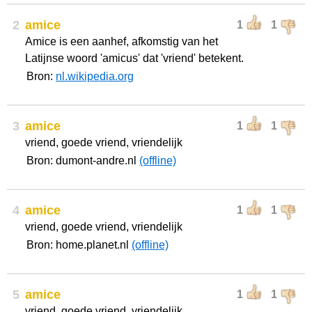
2
amice
1
1
Amice is een aanhef, afkomstig van het
Latijnse woord 'amicus' dat 'vriend' betekent.
Bron:
nl.wikipedia.org
3
amice
1
1
vriend, goede vriend, vriendelijk
Bron: dumont-andre.nl
(offline)
4
amice
1
1
vriend, goede vriend, vriendelijk
Bron: home.planet.nl
(offline)
5
amice
1
1
vriend, goede vriend, vriendelijk