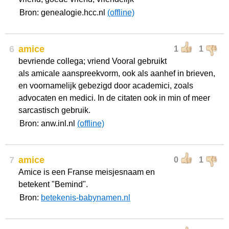
Bron: genealogie.hcc.nl
(offline)
6
amice
1
1
bevriende collega; vriend Vooral gebruikt
als amicale aanspreekvorm, ook als aanhef in brieven,
en voornamelijk gebezigd door academici, zoals
advocaten en medici. In de citaten ook in min of meer
sarcastisch gebruik.
Bron: anw.inl.nl
(offline)
7
amice
0
1
Amice is een Franse meisjesnaam en
betekent "Bemind".
Bron:
betekenis-babynamen.nl