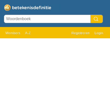
Members
A-Z
Registreren
Login