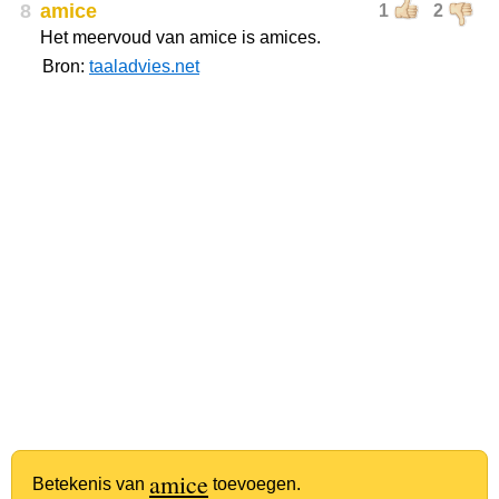
8
amice
1
2
Het meervoud van amice is amices.
Bron:
taaladvies.net
amice
Betekenis van
toevoegen.